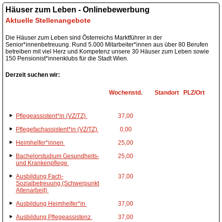
Häuser zum Leben - Onlinebewerbung
Aktuelle Stellenangebote
Die Häuser zum Leben sind Österreichs Marktführer in der
Senior*innenbetreuung. Rund 5.000 Mitarbeiter*innen aus über 80 Berufen
betreiben mit viel Herz und Kompetenz unsere 30 Häuser zum Leben sowie
150 Pensionist*innenklubs für die Stadt Wien.
Derzeit suchen wir:
Wochenstd.
Standort
PLZ/Ort
Pflegeassistent*in (VZ/TZ)
37,00
Pflegefachassistent*in (VZ/TZ)
0,00
Heimhelfer*innen
25,00
Bachelorstudium Gesundheits-
25,00
und Krankenpflege
Ausbildung Fach-
37,00
Sozialbetreuung (Schwerpunkt
Altenarbeit)
Ausbildung Heimhelfer*in
37,00
Ausbildung Pflegeassistenz
37,00